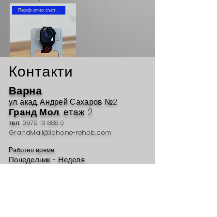
Перфeктно състояние
Контакти
Варна
ул. акад
. Андрей Сахаров №2
Гр
анд Мол
, етаж 2
Apple Watch 7,
тел:
0879 13 888 0
41mm Midnight,
GrandMall@iphone-rehab.com
GPS+LTE
Работно време:
Цена
200,00 €
Понеделник - Неделя
10:00 - 21
:00
София
бул. Ситн
яково №
48
Сердика Център
-1
ниво
,