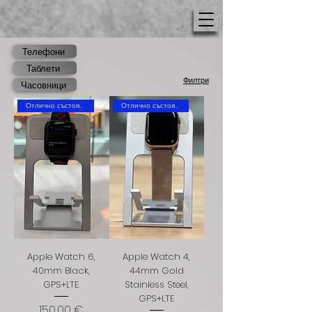
Телефони
Таблети
Филтри
Часовници
Отлично състояние
Отлично състояние
Apple Watch 6,
Apple Watch 4,
40mm Black,
44mm Gold
GPS+LTE
Stainless Steel,
GPS+LTE
Цена
150,00 €