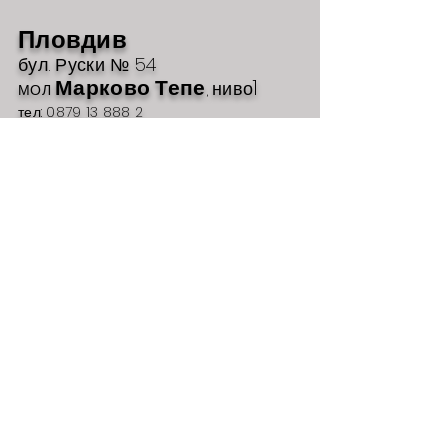
Пловдив
бул. Руски № 54
Марково Тепе
1
ниво
МОЛ
,
тел: 0879 13 888 2
MarkovoTepe@iPhone-rehab.com
Работно време:
Понеделник - Неделя
10:00 - 21
:00
Пловдив
Ул. Д-р Георги Странски №3
Пловдив Плаза
ниво
2
МОЛ,
тел: 0879 13 888 3
Plaza@iphone-rehab.com
Работно време:
Понеделник - Неделя
10:00 - 21
:00