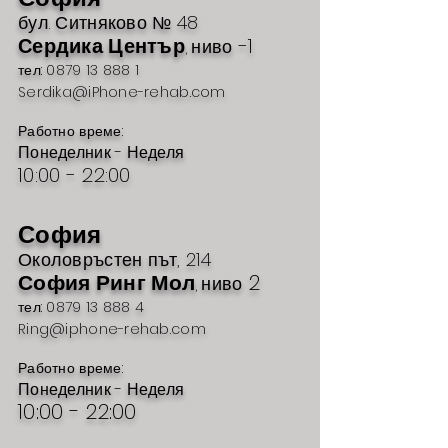
бул. Ситн
яково №
48
Сердика Център
-1
ниво
,
тел: 0879 13 888 1
Serdika@iPhone-rehab.com
Работно време:
Понеделник - Неделя
10:00 - 22:00
София
Околовръстен път, 214
София Ринг Мол
2
ниво
,
тел: 0879 13 888 4
Ring@iphone-rehab.com
Работно време:
Понеделник - Неделя
10:00 - 22:00