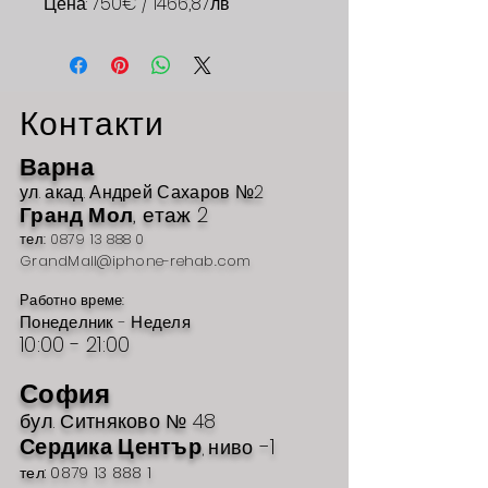
Цена: 750€ / 1466,87лв
Контакти
Варна
ул. акад
. Андрей Сахаров №2
Гр
анд Мол
, етаж 2
тел:
0879 13 888 0
GrandMall@iphone-rehab.com
Работно време:
Понеделник - Неделя
10:00 - 21
:00
София
бул. Ситн
яково №
48
Сердика Център
-1
ниво
,
тел: 0879 13 888 1