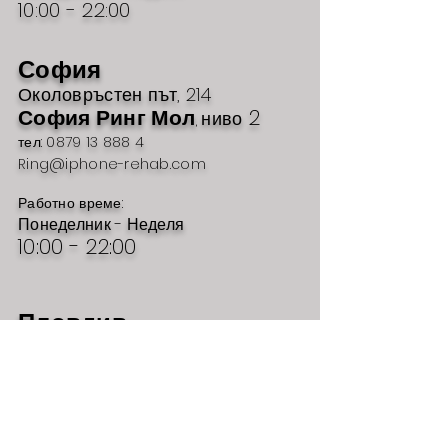
10:00 - 22:00
София
Околовръстен път, 214
София Ринг Мол
2
ниво
,
тел: 0879 13 888 4
Ring@iphone-rehab.com
Работно време:
Понеделник - Неделя
10:00 - 22:00
Пловдив
бул. Руски № 54
Марково Тепе
1
ниво
МОЛ
,
тел: 0879 13 888 2
MarkovoTepe@iPhone-rehab.com