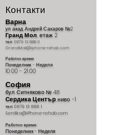
Контакти
Варна
ул. акад
. Андрей Сахаров №2
Гр
анд Мол
, етаж 2
тел:
0879 13 888 0
GrandMall@iphone-rehab.com
Работно време:
Понеделник - Неделя
10:00 - 21
:00
София
бул. Ситн
яково №
48
Сердика Център
-1
ниво
,
тел: 0879 13 888 1
Serdika@iPhone-rehab.com
Работно време:
Понеделник - Неделя