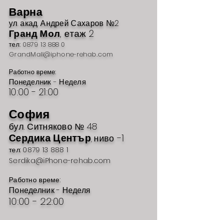
Варна
ул. акад
. Андрей Сахаров №2
Гр
анд Мол
, етаж 2
тел:
0879 13 888 0
GrandMall@iphone-rehab.com
Работно време:
Понеделник - Неделя
10:00 - 21
:00
София
бул. Ситн
яково №
48
Сердика Център
-1
ниво
,
тел: 0879 13 888 1
Serdika@iPhone-rehab.com
Работно време:
Понеделник - Неделя
10:00 - 22:00