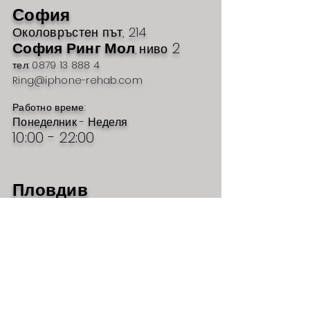
София
Околовръстен път, 214
София Ринг Мол
2
ниво
,
тел: 0879 13 888 4
Ring@iphone-rehab.com
Работно време:
Понеделник - Неделя
10:00 - 22:00
Пловдив
бул. Руски № 54
Марково Тепе
1
ниво
МОЛ
,
тел: 0879 13 888 2
MarkovoTepe@iPhone-rehab.com
Работно време:
Понеделник - Неделя